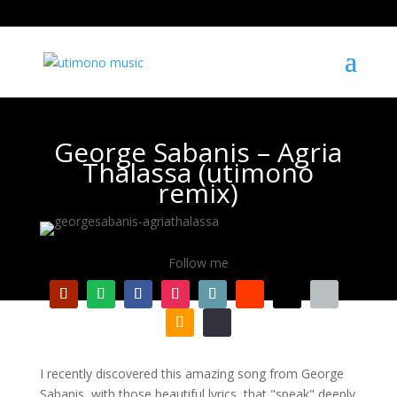
George Sabanis – Agria
Thalassa (utimono
remix)
Follow me
I recently discovered this amazing song from George
Sabanis, with those beautiful lyrics, that "speak" deeply