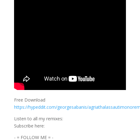
Free Download
https://hypeddit.com/georgesabanis/agriathalassautimonorem
Listen to all my remixes:
Subscribe here:
- = FOLLOW ME = -