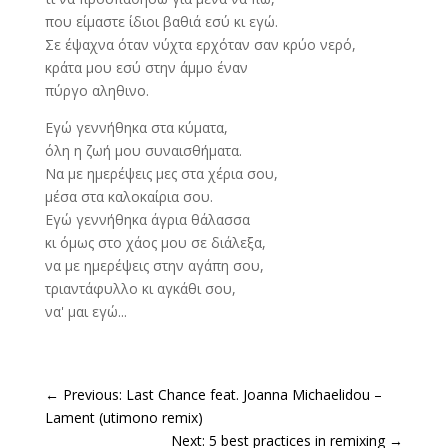
που είμαστε ίδιοι βαθιά εσύ κι εγώ.
Σε έψαχνα όταν νύχτα ερχόταν σαν κρύο νερό,
κράτα μου εσύ στην άμμο έναν
πύργο αληθινο.
Εγώ γεννήθηκα στα κύματα,
όλη η ζωή μου συναισθήματα.
Να με ημερέψεις μες στα χέρια σου,
μέσα στα καλοκαίρια σου.
Εγώ γεννήθηκα άγρια θάλασσα
κι όμως στο χάος μου σε διάλεξα,
να με ημερέψεις στην αγάπη σου,
τριαντάφυλλο κι αγκάθι σου,
να' μαι εγώ...
←
Previous: Last Chance feat. Joanna Michaelidou –
Lament (utimono remix)
Next: 5 best practices in remixing
→