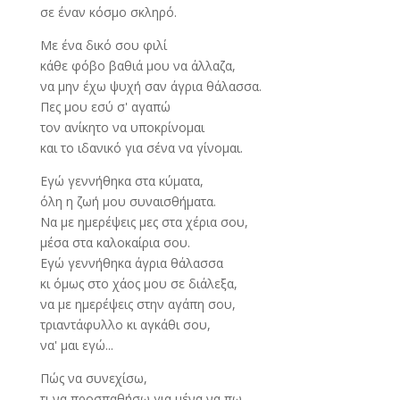
σε έναν κόσμο σκληρό.
Με ένα δικό σου φιλί
κάθε φόβο βαθιά μου να άλλαζα,
να μην έχω ψυχή σαν άγρια θάλασσα.
Πες μου εσύ σ' αγαπώ
τον ανίκητο να υποκρίνομαι
και το ιδανικό για σένα να γίνομαι.
Εγώ γεννήθηκα στα κύματα,
όλη η ζωή μου συναισθήματα.
Να με ημερέψεις μες στα χέρια σου,
μέσα στα καλοκαίρια σου.
Εγώ γεννήθηκα άγρια θάλασσα
κι όμως στο χάος μου σε διάλεξα,
να με ημερέψεις στην αγάπη σου,
τριαντάφυλλο κι αγκάθι σου,
να' μαι εγώ...
Πώς να συνεχίσω,
τι να προσπαθήσω για μένα να πω,